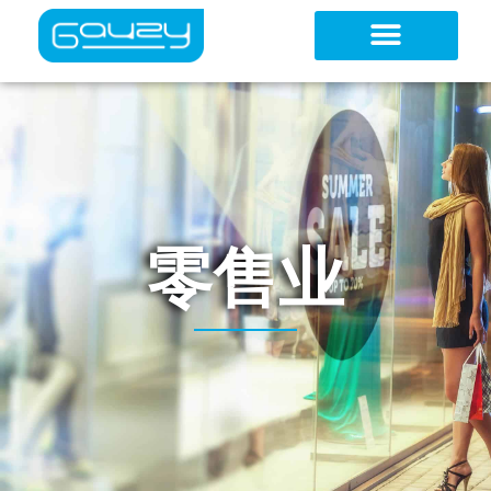
跳
至
内
容
零售业