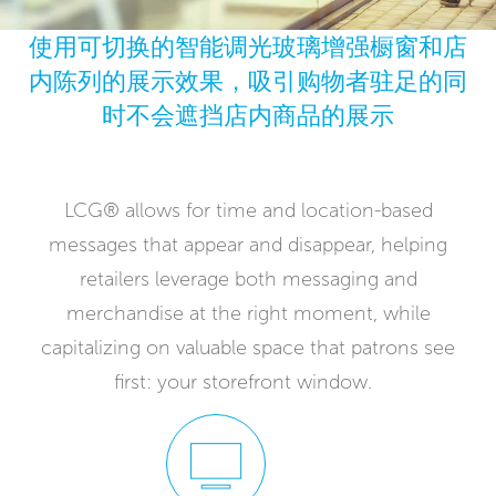
使用可切换的智能调光玻璃增强橱窗和店
内陈列的展示效果，吸引购物者驻足的同
时不会遮挡店内商品的展示
LCG® allows for time and location-based
messages that appear and disappear, helping
retailers leverage both messaging and
merchandise at the right moment, while
capitalizing on valuable space that patrons see
first: your storefront window.