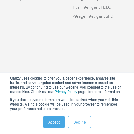
Film intelligent PDLC
Vitrage intelligent SPD
Qui Sommes-Nous?
Gauzy uses cookies to offer you a better experience, analyze site
traffic, and serve targeted content and advertisements based on
interests. By continuing to use our website, you consent to the use of
our cookies. Check out our
Privacy Policy
page for more information
Gauzy est l’un des principaux fournisseurs mondiaux de
If you decline, your information won’t be tracked when you visit this
website. A single cookie will be used in your browser to remember
science des matériaux et de nanotechnologie, axé sur la
your preference not to be tracked.
recherche, le développement, la fabrication et la
Accept
Decline
commercialisation des technologies LCG® (Light Control