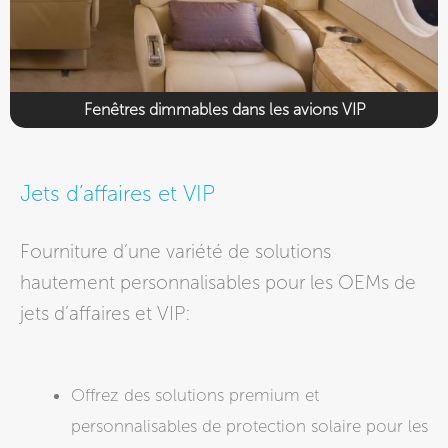
Fenêtres dimmables dans les avions VIP
Jets d’affaires et VIP
Fourniture d’une variété de solutions
hautement personnalisables pour les OEMs de
jets d’affaires et VIP:​​
Offrez des solutions premium et
personnalisables de protection solaire pour les