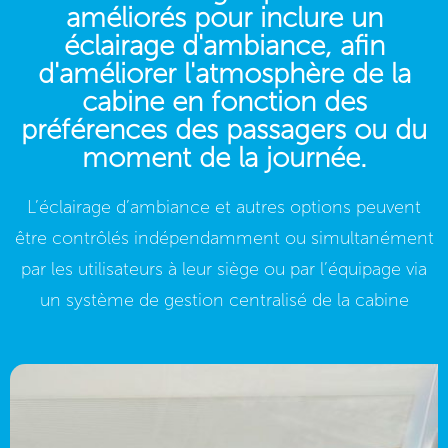
améliorés pour inclure un
éclairage d'ambiance, afin
d'améliorer l'atmosphère de la
cabine en fonction des
préférences des passagers ou du
moment de la journée.
L’éclairage d’ambiance et autres options peuvent
être contrôlés indépendamment ou simultanément
par les utilisateurs à leur siège ou par l’équipage via
un système de gestion centralisé de la cabine