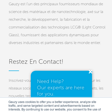
Gauzy est l’un des principaux fournisseurs mondiaux de
science des matériaux et de nanotechnologie, axé sur la
recherche, le développement, la fabrication et la
commercialisation des technologies LCG® (Light Control
Glass), fournissant des applications dynamiques pour
diverses industries et partenaires dans le monde entier.
Restez En Contact!
Inscrivez-vous à nos newsletters et suivez-nous sur les
Need Help?
Our experts are here
réseaux sociaux pour des mises à jour sur les projets, les
for you.
nouvelles technologies et les événements à venir.
Gauzy uses cookies to offer you a better experience, analyze site
traffic, and serve targeted content and advertisements based on
Investors
Customers
Press
interests. By continuing to use our website, you consent to the use of
I need a quote