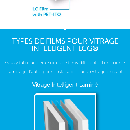
TYPES DE FILMS POUR VITRAGE
INTELLIGENT LCG®
Gauzy fabrique deux sortes de films différents : l’un pour le
laminage, l’autre pour l’installation sur un vitrage existant
Vitrage Intelligent Laminé