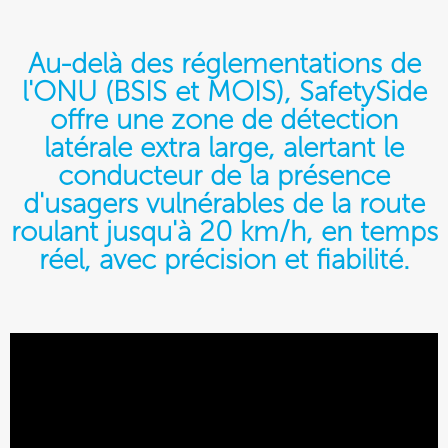
Au-delà des réglementations de
l'ONU (BSIS et MOIS), SafetySide
offre une zone de détection
latérale extra large, alertant le
conducteur de la présence
d'usagers vulnérables de la route
roulant jusqu'à 20 km/h, en temps
réel, avec précision et fiabilité.