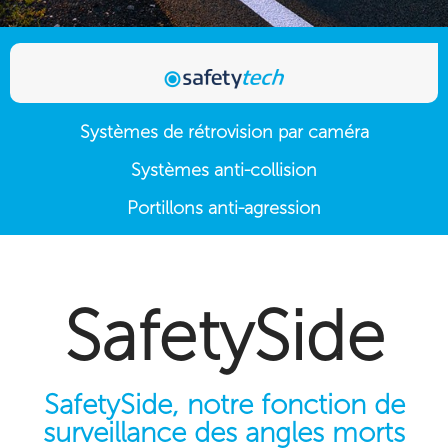
Systèmes de rétrovision par caméra
Systèmes anti-collision
Portillons anti-agression
SafetySide
SafetySide, notre fonction de
surveillance des angles morts