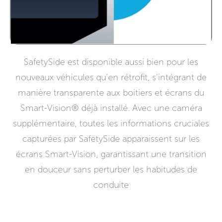
SafetySide est disponible aussi bien pour les
nouveaux véhicules qu’en rétrofit, s’intégrant de
manière transparente aux boitiers et écrans du
Smart-Vision® déjà installé. Avec une caméra
supplémentaire, toutes les informations cruciales
capturées par SafetySide apparaissent sur les
écrans Smart-Vision, garantissant une transition
en douceur sans perturber les habitudes de
conduite