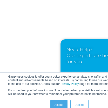
Need Help?
Our experts are he
for you.
Gauzy uses cookies to offer you a better experience, analyze site traffic, and
I need a quote
content and advertisements based on interests. By continuing to use our web
to the use of our cookies. Check out our
Privacy Policy
page for more informa
If you decline, your information won’t be tracked when you visit this website.
will be used in your browser to remember your preference not to be tracked.
I have questions
Accept
Decline