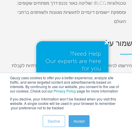
טכנולוגיות LCG® (שליטה באור נכנס דרך מפתחים שקופים),
ומספקת יישומים דינמיים לתעשיות מגוונות ולשותפים ברחבי
העולם.
שמור על קשר
Need Help?
Our experts are here
הירשמו לניוזלטרים שלנו ועקוב אחרינו ברשתות החברתיות לקבלת
for you.
עדכונים על פרויקטים, טכנולוגיות חדשות ואירועים שונים.
Gauzy uses cookies to offer you a better experience, analyze site
traffic, and serve targeted content and advertisements based on
interests. By continuing to use our website, you consent to the use of
Press
Customers
Investors
I need a quote
our cookies. Check out our
Privacy Policy
page for more information
If you decline, your information won’t be tracked when you visit this
website. A single cookie will be used in your browser to remember
your preference not to be tracked.
I have questions
Decline
Accept
Copyright © 2025 Gauzy Ltd and Entities –
Privacy policy