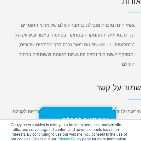
אודות
גאוזי הינה מוכרת מובילה ברחבי העולם של מדעי החומרים
וננו-טכנולוגיה, המתמקדת במחקר, בפיתוח, בייצור ובשיווק של
טכנולוגיות LCG® (שליטה באור נכנס דרך מפתחים שקופים),
ומספקת יישומים דינמיים לתעשיות מגוונות ולשותפים ברחבי
העולם.
שמור על קשר
הירשמו לניוזלטרים שלנו ועקוב אחרינו ברשתות החברתיות לקבלת
צור קשר לקבלת
עדכונים על פרויקטים, טכנולוגיות חדשות ואירועים שונים.
Gauzy uses cookies to offer you a better experience, analyze site
הצעת מחיר בחינם:
traffic, and serve targeted content and advertisements based on
interests. By continuing to use our website, you consent to the use of
Press
Customers
Investors
0385 250 72 +972
our cookies. Check out our
Privacy Policy
page for more information