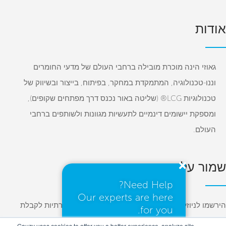
אודות
גאוזי הינה מוכרת מובילה ברחבי העולם של מדעי החומרים
וננו-טכנולוגיה, המתמקדת במחקר, בפיתוח, בייצור ובשיווק של
טכנולוגיות LCG® (שליטה באור נכנס דרך מפתחים שקופים),
ומספקת יישומים דינמיים לתעשיות מגוונות ולשותפים ברחבי
העולם.
שמור על קשר
Need Help?
Our experts are here
הירשמו לניוזלטרים שלנו ועקוב אחרינו ברשתות החברתיות לקבלת
for you.
עדכונים על פרויקטים, טכנולוגיות חדשות ואירועים שונים.
Gauzy uses cookies to offer you a better experience, analyze site